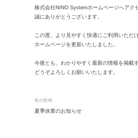
株式会社NINO Systemホームページへア
i
n
誠にありがとうございます。
o
_
この度、より見やすく快適にご利用いただ
k
ホームページを更新いたしました。
a
n
今後とも、わかりやすく最新の情報を掲載
r
どうぞよろしくお願いいたします。
i
_
n
e
投
前の投稿
w
稿
夏季休業のお知らせ
ナ
ビ