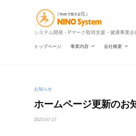
N
コ
O
ン
S
テ
y
ン
N
システム開発・Pマーク取得支援・健康事業企
s
ツ
I
t
トップページ
事業内容
会社概要
へ
e
N
ス
m
O
キ
S
ッ
y
プ
お知らせ
s
ホームページ更新のお
t
e
2023-07-27
b
m
y
n