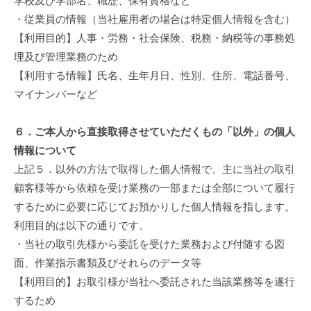
学校及び学部名、職歴、保有資格など
・従業員の情報（当社雇用者の場合は特定個人情報を含む）
【利用目的】人事・労務・社会保険、税務・納税等の事務処
理及び管理業務のため
【利用する情報】氏名、生年月日、性別、住所、電話番号、
マイナンバーなど
６．ご本人から直接取得させていただくもの「以外」の個人
情報について
上記５．以外の方法で取得した個人情報で、主に当社の取引
顧客様等から依頼を受け業務の一部または全部について履行
するために必要に応じてお預かりした個人情報を指します。
利用目的は以下の通りです。
・当社の取引先様から委託を受けた業務および付随する図
面、作業指示書類及びそれらのデータ等
【利用目的】お取引様が当社へ委託された当該業務等を遂行
するため