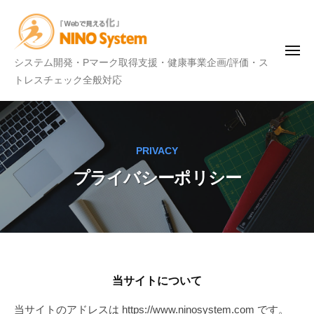
N
ー
コ
I
ン
N
テ
O
メ
N
システム開発・Pマーク取得支援・健康事業企画/評価・ス
ニ
ン
S
ュ
I
トレスチェック全般対応
ー
y
ツ
N
s
へ
t
O
ス
e
S
キ
m
PRIVACY
y
ッ
プライバシーポリシー
s
プ
t
e
m
プ
当サイトについて
ラ
当サイトのアドレスは https://www.ninosystem.com です。