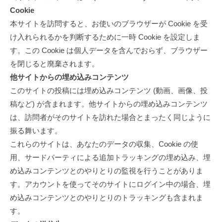
Cookie
イ
本サイトを訪問すると、お使いのブラウザーが Cookie を受
バ
け入れられるかを判断するために一時 Cookie を設定しま
シ
す。この Cookie は個人データを含んでおらず、ブラウザー
を閉じると廃棄されます。
ー
他サイトからの埋め込みコンテンツ
ポ
このサイトの投稿には埋め込みコンテンツ (動画、画像、投
リ
稿など) が含まれます。他サイトからの埋め込みコンテンツ
は、訪問者がそのサイトを訪れた場合とまったく同じように
シ
振る舞います。
ー
これらのサイトは、あなたのデータの収集、Cookie の使
用、サードパーティによる追加トラッキングの埋め込み、埋
2024-
め込みコンテンツとのやりとりの監視を行うことがありま
03-
01
す。アカウントを使ってそのサイトにログイン中の場合、埋
by
め込みコンテンツとのやりとりのトラッキングも含まれま
nino_kanri_new
す。