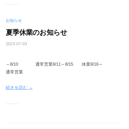
i
_
n
お知らせ
e
夏季休業のお知らせ
w
2023-07-03
b
y
n
～8/10 通常営業8/11～8/15 休業8/16～
i
通常営業
n
o
_
続きを読む →
k
a
n
r
i
_