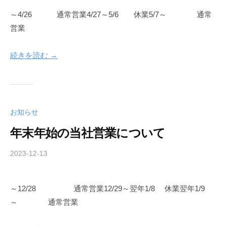
n
～4/26 通常営業4/27～5/6 休業5/7～ 通常
i
営業
n
o
_
続きを読む →
k
a
n
r
お知らせ
i
_
年末年始の当社営業について
n
e
2023-12-13
b
w
y
n
～12/28 通常営業12/29～翌年1/8 休業翌年1/9
i
～ 通常営業
n
o