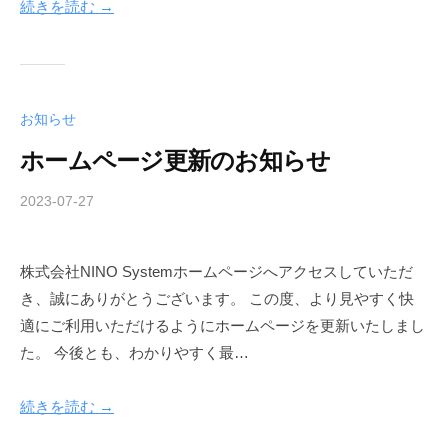
_
続きを読む →
k
a
n
r
お知らせ
i
_
ホームページ更新のお知らせ
n
e
2023-07-27
b
w
y
n
株式会社NINO Systemホームページへアクセスしていただ
i
き、誠にありがとうございます。 この度、より見やすく快
n
o
適にご利用いただけるようにホームページを更新いたしまし
_
た。 今後とも、わかりやすく最…
k
a
続きを読む →
n
r