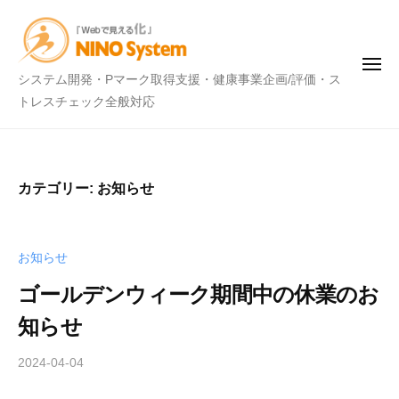
N
ー
コ
I
ン
N
テ
O
メ
N
システム開発・Pマーク取得支援・健康事業企画/評価・ス
ニ
ン
S
ュ
I
トレスチェック全般対応
ー
y
ツ
N
s
へ
t
O
ス
e
S
キ
カテゴリー:
お知らせ
m
y
ッ
s
プ
t
お知らせ
e
ゴールデンウィーク期間中の休業のお
m
知らせ
2024-04-04
b
y